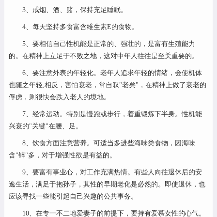
3、戒烟、酒、赌，保持充足睡眠。
4、每天坚持多食富含维生素E的食物。
5、要相信自己性机能是正常的、强壮的，是富有生殖能力
的。在精神上立足于不败之地，这对中年人往往是至关重要的。
6、要注意外表的年轻化。老年人追求年轻的情绪，会使机体
也随之年轻;相反，害怕衰老，常自叹"老矣"，在精神上做了衰老的
俘虏，则很快会跌入老人的境地。
7、经常运动。特别是慢跑或步行，着重锻炼下半身。性机能
兴衰的"关键"在腰、足。
8、饮食方面注意营养。可适当多进些海味类食物，因海味
含"锌"多，对于增强性欲是有益的。
9、要富有事业心，对工作充满热情。有些人向往退休后的安
逸生活，满足于抱孙子，其性的早期老化是必然的。即使退休，也
应该寻找一些能引起自己兴趣的公共事务。
10、在专一不二地爱妻子的前提下，要持有爱慕女性的心气。