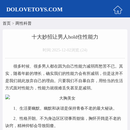
DOLOVETOYS.COM
首页
>
两性科普
首页
情趣商城
十大妙招让男人hold住性能力
飞机杯
时间:2025-12-02
浏览:(
24)
臀胸倒模
男性用品
很多时候、很多男人都在因为自己性能力减弱而愁苦不已。其
实，随着年龄的增长，确实我们的性能力会有所减弱，但是这并不
女性用品
是我们就此放弃自己的理由。只要我们不自暴自弃，用恰当的生活
实体娃娃
方式面对性能力，性能力就很难丢失甚至是减弱。
娃娃知识
两性科普
1、生活要幽默。幽默和诙谐是保持青春不老的最大秘诀。
美女图片
2、性格开朗。不为身边区区琐事而烦恼，胸怀开阔是不老的
诀窍，精神抑郁会导致阳痿。