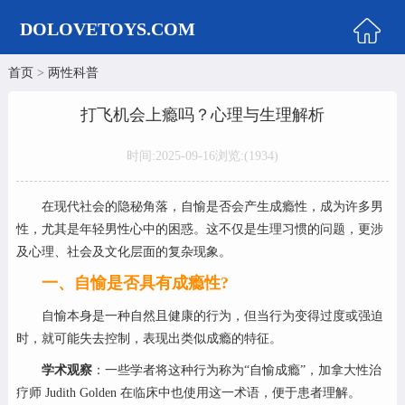
DOLOVETOYS.COM
首页
>
两性科普
首页
情趣商城
打飞机会上瘾吗？心理与生理解析
男性用品
时间:2025-09-16
浏览:(
1934)
女性用品
实体娃娃
在现代社会的隐秘角落，自愉是否会产生成瘾性，成为许多男
性，尤其是年轻男性心中的困惑。这不仅是生理习惯的问题，更涉
娃娃知识
及心理、社会及文化层面的复杂现象。
两性科普
一、自愉是否具有成瘾性?
美女图片
自愉本身是一种自然且健康的行为，但当行为变得过度或强迫
时，就可能失去控制，表现出类似成瘾的特征。
学术观察
：一些学者将这种行为称为“自愉成瘾”，加拿大性治
疗师 Judith Golden 在临床中也使用这一术语，便于患者理解。