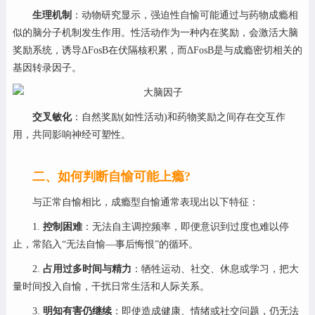
生理机制
：动物研究显示，强迫性自愉可能通过与药物成瘾相
似的脑分子机制发生作用。性活动作为一种内在奖励，会激活大脑
奖励系统，诱导ΔFosB在伏隔核积累，而ΔFosB是与成瘾密切相关的
基因转录因子。
交叉敏化
：自然奖励(如性活动)和药物奖励之间存在交互作
用，共同影响神经可塑性。
二、如何判断自愉可能上瘾?
与正常自愉相比，成瘾型自愉通常表现出以下特征：
1.
控制困难
：无法自主调控频率，即便意识到过度也难以停
止，常陷入“无法自愉—事后悔恨”的循环。
2.
占用过多时间与精力
：牺牲运动、社交、休息或学习，把大
量时间投入自愉，干扰日常生活和人际关系。
3.
明知有害仍继续
：即使造成健康、情绪或社交问题，仍无法