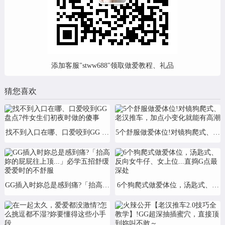
添加客服"stww688"领取做爱教程、礼品
猜您喜欢
找不到入口在哪、口爱咬到GG 盘点7件女生们初夜时做的傻事
5个舒服做爱体位!对镜狗爬式、老
GG插入时妳总是感到痛?「抬高妳的屁屁往上顶...」必学五招舒缓爱爱
6个狗爬式做爱体位，汤匙式、反向