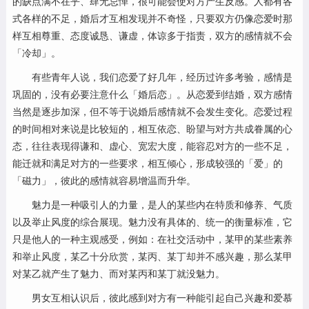
的缺点满不在乎、肆无忌惮，很可能会使对方产生反感。人都有各
式各样的不足，婚后才互相发现并不奇怪，只要双方仍像恋爱时那
样互相尊重、态度诚恳、谦虚，体谅多于指责，双方的感情就不会
「冷却」。
有些青年人说，我们恋爱了好几年，经历过许多考验，感情是
巩固的，没有必要注意什么「婚后恋」。从恋爱到结婚，双方感情
当然是逐步加深，但不等于说婚后感情就不会发生变化。恋爱过程
的时间相对来说是比较短的，相互依恋、盼望与对方共成眷属的心
态，往往表现得谦和、虚心、宽宏大度，能容忍对方的一些不足，
能迁就和满足对方的一些要求，相互倾心，形成较强的「爱」的
「磁力」，彼此的感情就容易增温而升华。
魅力是一种吸引人的力量，是人的某些内在特质和修养、气质
以及举止风度的综合展现。魅力没有具体的、统一的衡量标准，它
只是他人的一种主观感受，例如：在社交活动中，某甲的某些素养
和举止风度，某乙十分欣赏，某丙、某丁却并不感兴趣，那么某甲
对某乙就产生了魅力、而对某丙和某丁就没魅力。
男女互相认识后，彼此感到对方有一种能引起自己兴趣和爱慕