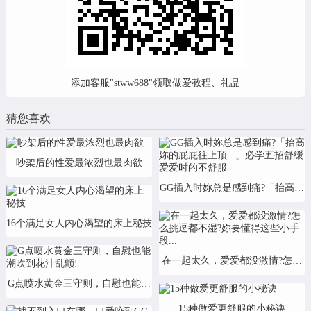
添加客服"stww688"领取做爱教程、礼品
猜您喜欢
吵架后的性爱最浓烈也最肉欲
GG插入时妳总是感到痛?「抬高妳的
16个满足女人内心渴望的床上秘技
在一起太久，爱爱都没激情?怎么挑逗
G点喷水黄金三守则，自慰也能潮吹到花汁乱颤!
15种做爱更舒服的小秘诀