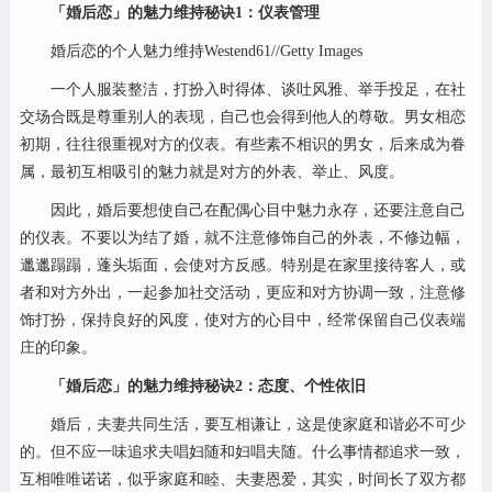
「婚后恋」的魅力维持秘诀1：仪表管理
婚后恋的个人魅力维持Westend61//Getty Images
一个人服装整洁，打扮入时得体、谈吐风雅、举手投足，在社
交场合既是尊重别人的表现，自己也会得到他人的尊敬。男女相恋
初期，往往很重视对方的仪表。有些素不相识的男女，后来成为眷
属，最初互相吸引的魅力就是对方的外表、举止、风度。
因此，婚后要想使自己在配偶心目中魅力永存，还要注意自己
的仪表。不要以为结了婚，就不注意修饰自己的外表，不修边幅，
邋邋蹋蹋，蓬头垢面，会使对方反感。特别是在家里接待客人，或
者和对方外出，一起参加社交活动，更应和对方协调一致，注意修
饰打扮，保持良好的风度，使对方的心目中，经常保留自己仪表端
庄的印象。
「婚后恋」的魅力维持秘诀2：态度、个性依旧
婚后，夫妻共同生活，要互相谦让，这是使家庭和谐必不可少
的。但不应一味追求夫唱妇随和妇唱夫随。什么事情都追求一致，
互相唯唯诺诺，似乎家庭和睦、夫妻恩爱，其实，时间长了双方都