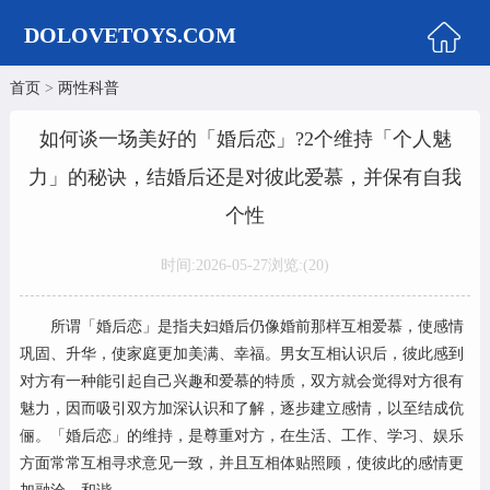
DOLOVETOYS.COM
首页
>
两性科普
首页
情趣商城
如何谈一场美好的「婚后恋」?2个维持「个人魅
飞机杯
力」的秘诀，结婚后还是对彼此爱慕，并保有自我
臀胸倒模
个性
男性用品
时间:2026-05-27
浏览:(
20)
女性用品
实体娃娃
所谓「婚后恋」是指夫妇婚后仍像婚前那样互相爱慕，使感情
巩固、升华，使家庭更加美满、幸福。男女互相认识后，彼此感到
娃娃知识
对方有一种能引起自己兴趣和爱慕的特质，双方就会觉得对方很有
两性科普
魅力，因而吸引双方加深认识和了解，逐步建立感情，以至结成伉
俪。「婚后恋」的维持，是尊重对方，在生活、工作、学习、娱乐
美女图片
方面常常互相寻求意见一致，并且互相体贴照顾，使彼此的感情更