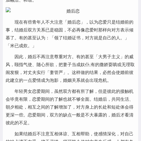
加融洽、和谐。
现在有些青年人不大注意「婚后恋」，以为恋爱只是结婚前的
事，结婚后双方关系已是稳固，不必再像恋爱时那样向对方表示倾
慕了。有的甚至认为：「领了结婚证书，对方就是自己的人。」
「米已成炊。」
因此，婚后不再注意尊重对方。有的甚至「大男子主义」的威
风，颐指气使、随心所欲，把妻子当成奴仆;有的撒娇耍嗔或无理取
闹发狠，对丈夫实行「妻管严」。这样做的结果，必然会使婚前彼
此建立的一点爱情成为泡影，婚姻关系就会出现危机。
年轻男女恋爱期间，虽然双方都有所了解，但是彼此的接触机
会毕竟有限，恋爱期间的了解也就不够全面。结婚后，共同生活、
朝夕相处，相互之间的了解增加了，对方身上的长处和短处体会得
更深一些。恋爱期间，双方的缺点一般是不大暴露的，婚后才看清
彼此的不足。
如果结婚后不注意互相体谅、互相帮助，使感情深化，对自己